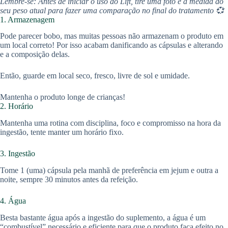
Lembre-se: Antes de iniciar o uso do Lift, tire uma foto e a medida do
seu peso atual para fazer uma comparação no final do tratamento 💞
1. Armazenagem
Pode parecer bobo, mas muitas pessoas não armazenam o produto em
um local correto! Por isso acabam danificando as cápsulas e alterando
e a composição delas.
Então, guarde em local seco, fresco, livre de sol e umidade.
Mantenha o produto longe de crianças!
2. Horário
Mantenha uma rotina com disciplina, foco e compromisso na hora da
ingestão, tente manter um horário fixo.
3. Ingestão
Tome 1 (uma) cápsula pela manhã de preferência em jejum e outra a
noite, sempre 30 minutos antes da refeição.
4. Água
Besta bastante água após a ingestão do suplemento, a água é um
“combustível” necessário e eficiente para que o produto faça efeito no