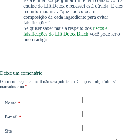
Está é uma boa pergunta! Entrei em contato com a
equipe do Lift Detox e repassei está dúvida. E eles
me informaram… “que não colocam a
composição de cada ingrediente para evitar
falsificações”.
Se quiser saber mais a respeito dos
riscos e
falsificações do Lift Detox Black
você pode ler o
nosso artigo.
Deixe um comentário
O seu endereço de e-mail não será publicado.
Campos obrigatórios são
marcados com
*
Nome
*
E-mail
*
Site