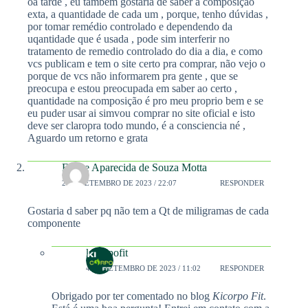
oa tarde , eu também gostaria de saber a composição
exta, a quantidade de cada um , porque, tenho dúvidas ,
por tomar remédio controlado e dependendo da
uqantidade que é usada , pode sim interferir no
tratamento de remedio controlado do dia a dia, e como
vcs publicam e tem o site certo pra comprar, não vejo o
porque de vcs não informarem pra gente , que se
preocupa e estou preocupada em saber ao certo ,
quantidade na composição é pro meu proprio bem e se
eu puder usar ai simvou comprar no site oficial e isto
deve ser claropra todo mundo, é a consciencia né ,
Aguardo um retorno e grata
Elaine Aparecida de Souza Motta
2 DE SETEMBRO DE 2023 / 22:07
RESPONDER
Gostaria d saber pq não tem a Qt de miligramas de cada
componente
kicorpofit
4 DE SETEMBRO DE 2023 / 11:02
RESPONDER
Obrigado por ter comentado no blog
Kicorpo Fit
.