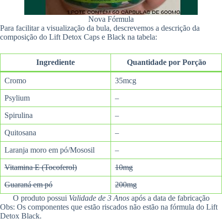
Nova Fórmula
Para facilitar a visualização da bula, descrevemos a descrição da
composição do Lift Detox Caps e Black na tabela:
Ingrediente
Quantidade por Porção
Cromo
35mcg
Psylium
–
Spirulina
–
Quitosana
–
Laranja moro em pó/Mososil
–
Vitamina E (Tocoferol)
10mg
Guaraná em pó
200mg
O produto possui
Validade de 3 Anos
após a data de fabricação
Obs: Os componentes que estão riscados não estão na fórmula do Lift
Detox Black.