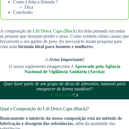
Como é feita a fórmula ?
Dica
Conclusão:
A composição do
Lift Detox Caps (Black)
foi feita pensada em todas
as pessoas que desejam perder o peso. Como existem várias causas que
favorecem o seu ganho de peso,
foi necessário muita pesquisa
para
criar uma
fórmula ideal para homens e mulheres
.
⚠️
Aviso Importante!
O nosso suplemento emagrecedor é
Aprovado pela Agência
Nacional de Vigilância Sanitária (Anvisa)
Quer fazer parte de um grupo de dicas de alimentos, naturais para
emagrecer de forma saudável?
Clique aqui
👈
Qual a Composição do Lift Detox Caps (Black)?
Basicamente o mistério da nossa composição está no método de
fabricação e dosagem das substâncias
, além da qualidade das
substâncias.