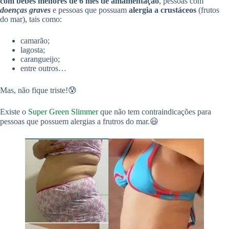
com bebês menores de 6 mês de amamentação
, pessoas com
doenças graves
e pessoas que possuam
alergia a crustáceos
(frutos
do mar), tais como:
camarão;
lagosta;
carangueijo;
entre outros…
Mas, não fique triste!😰
Existe o
Super Green Slimmer
que não tem contraindicações para
pessoas que possuem alergias a frutros do mar.😃