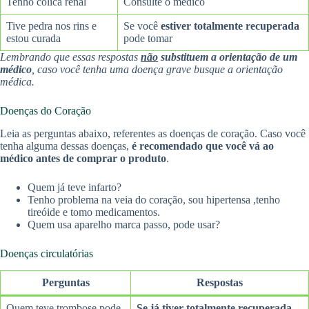
Tenho cólica renal
Consulte o médico
Tive pedra nos rins e
Se você
estiver totalmente recuperada
estou curada
pode tomar
Lembrando que essas respostas
não
substituem a orientação de um
médico
, caso você tenha uma doença grave busque a orientação
médica.
Doenças do Coração
Leia as perguntas abaixo, referentes as doenças de coração. Caso você
tenha alguma dessas doenças,
é recomendado que você vá ao
médico antes de comprar o produto
.
Quem já teve infarto?
Tenho problema na veia do coração, sou hipertensa ,tenho
tireóide e tomo medicamentos.
Quem usa aparelho marca passo, pode usar?
Doenças circulatórias
Perguntas
Respostas
Quem teve trombose pode
Se já tiver totalmente recuperada
,