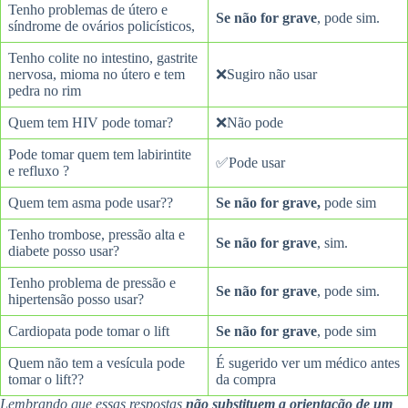
Tenho problemas de útero e
Se não for grave
, pode sim.
síndrome de ovários policísticos,
Tenho colite no intestino, gastrite
nervosa, mioma no útero e tem
❌Sugiro não usar
pedra no rim
Quem tem HIV pode tomar?
❌Não pode
Pode tomar quem tem labirintite
✅Pode usar
e refluxo ?
Quem tem asma pode usar??
Se não for grave,
pode sim
Tenho trombose, pressão alta e
Se não for grave
, sim.
diabete posso usar?
Tenho problema de pressão e
Se não for grave
, pode sim.
hipertensão posso usar?
Cardiopata pode tomar o lift
Se não for grave
, pode sim
Quem não tem a vesícula pode
É sugerido ver um médico antes
tomar o lift??
da compra
Lembrando que essas respostas
não
substituem a orientação de um