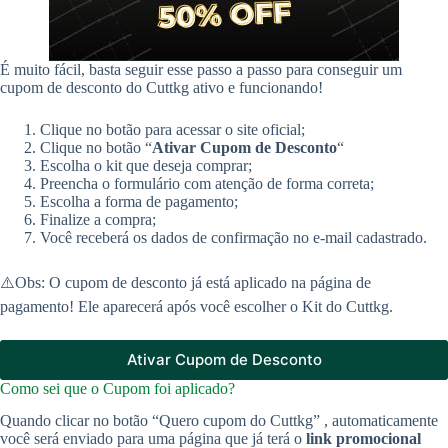
É muito fácil, basta seguir esse passo a passo para conseguir um
cupom de desconto do Cuttkg ativo e funcionando!
Clique no botão para acessar o site oficial;
Clique no botão “
Ativar Cupom de Desconto
“
Escolha o kit que deseja comprar;
Preencha o formulário com atenção de forma correta;
Escolha a forma de pagamento;
Finalize a compra;
Você receberá os dados de confirmação no e-mail cadastrado.
⚠️Obs: O cupom de desconto já está aplicado na página de
pagamento! Ele aparecerá após você escolher o Kit do Cuttkg.
Ativar Cupom de Desconto
Como sei que o Cupom foi aplicado?
Quando clicar no botão “Quero cupom do Cuttkg” , automaticamente
você será enviado para uma página que já terá o
link promocional