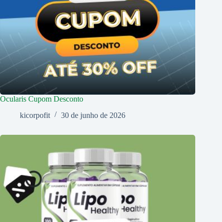
Ocularis Cupom Desconto
kicorpofit
30 de junho de 2026