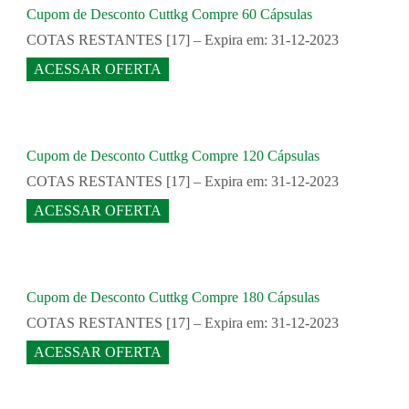
Cupom de Desconto Cuttkg Compre 60 Cápsulas
COTAS RESTANTES [17] – Expira em: 31-12-2023
ACESSAR OFERTA
Cupom de Desconto Cuttkg Compre 120 Cápsulas
COTAS RESTANTES [17] – Expira em: 31-12-2023
ACESSAR OFERTA
Cupom de Desconto Cuttkg Compre 180 Cápsulas
COTAS RESTANTES [17] – Expira em: 31-12-2023
ACESSAR OFERTA