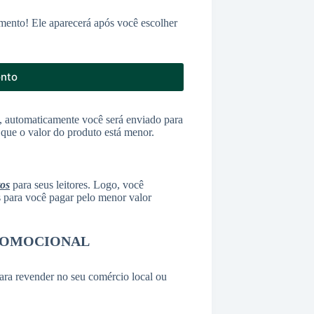
mento! Ele aparecerá após você escolher
onto
 automaticamente você será enviado para
 que o valor do produto está menor.
tos
para seus leitores. Logo, você
as para você pagar pelo menor valor
ROMOCIONAL
ara revender no seu comércio local ou