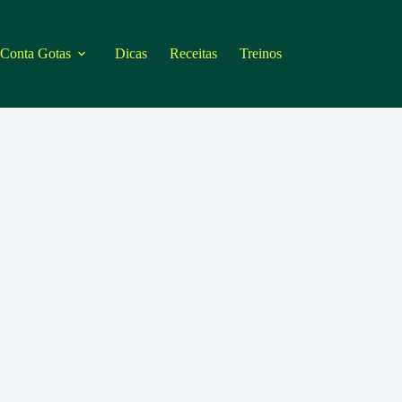
 Conta Gotas
Dicas
Receitas
Treinos