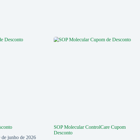
sconto
SOP Molecular ControlCare Cupom
Desconto
 de junho de 2026