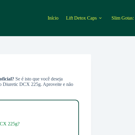
Início
Lift Detox Caps
Slim Gotas:
oficial?
Se é isto que você deseja
do Diuretic DCX 225g. Aproveite e não
DCX 225g?