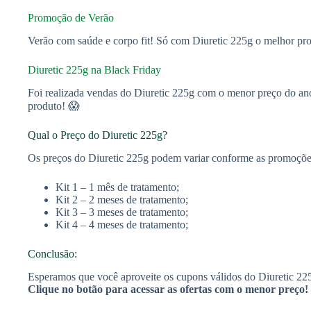
Promoção de Verão
Verão com saúde e corpo fit! Só com Diuretic 225g o melhor pr
Diuretic 225g na Black Friday
Foi realizada vendas do Diuretic 225g com o menor preço do ano
produto! 😱
Qual o Preço do Diuretic 225g?
Os preços do Diuretic 225g podem variar conforme as promoções e
Kit 1 – 1 mês de tratamento;
Kit 2 – 2 meses de tratamento;
Kit 3 – 3 meses de tratamento;
Kit 4 – 4 meses de tratamento;
Conclusão:
Esperamos que você aproveite os cupons válidos do Diuretic 225
Clique no botão para acessar as ofertas com o menor preço!