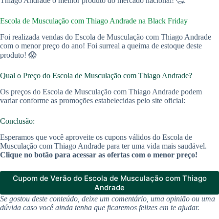
Thiago Andrade o melhor produto do mercado nacional! 🥰.
Escola de Musculação com Thiago Andrade na Black Friday
Foi realizada vendas do Escola de Musculação com Thiago Andrade
com o menor preço do ano! Foi surreal a queima de estoque deste
produto! 😱
Qual o Preço do Escola de Musculação com Thiago Andrade?
Os preços do Escola de Musculação com Thiago Andrade podem
variar conforme as promoções estabelecidas pelo site oficial:
Conclusão:
Esperamos que você aproveite os cupons válidos do Escola de
Musculação com Thiago Andrade para ter uma vida mais saudável.
Clique no botão para acessar as ofertas com o menor preço!
Cupom de Verão do Escola de Musculação com Thiago
Andrade
Se gostou deste conteúdo, deixe um comentário, uma opinião ou uma
dúvida caso você ainda tenha que ficaremos felizes em te ajudar.