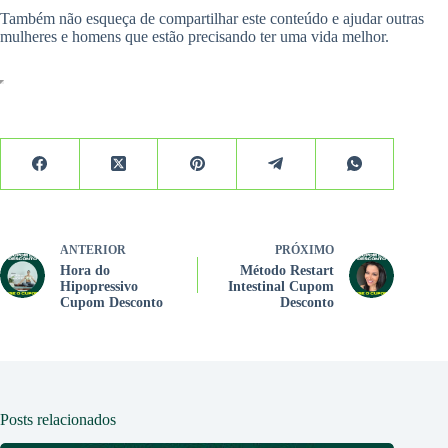
Também não esqueça de compartilhar este conteúdo e ajudar outras
mulheres e homens que estão precisando ter uma vida melhor.
ANTERIOR
PRÓXIMO
Hora do
Método Restart
Hipopressivo
Intestinal Cupom
Cupom Desconto
Desconto
Posts relacionados