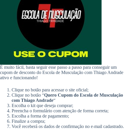
É muito fácil, basta seguir esse passo a passo para conseguir um
cupom de desconto do Escola de Musculação com Thiago Andrade
ativo e funcionando!
Clique no botão para acessar o site oficial;
Clique no botão “
Quero Cupom do
Escola de Musculação
com Thiago Andrade
“
Escolha o kit que deseja comprar;
Preencha o formulário com atenção de forma correta;
Escolha a forma de pagamento;
Finalize a compra;
Você receberá os dados de confirmação no e-mail cadastrado.