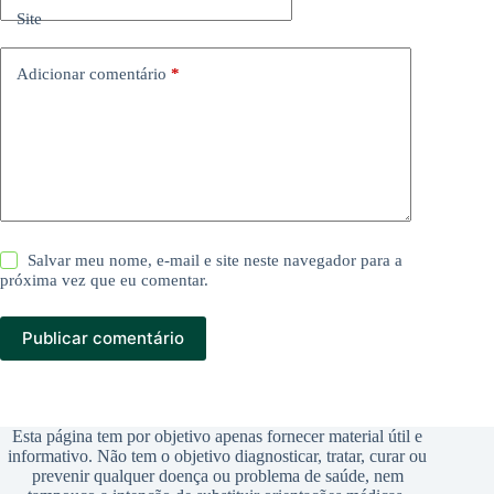
Site
Adicionar comentário
*
Salvar meu nome, e-mail e site neste navegador para a
próxima vez que eu comentar.
Publicar comentário
Esta página tem por objetivo apenas fornecer material útil e
informativo. Não tem o objetivo diagnosticar, tratar, curar ou
prevenir qualquer doença ou problema de saúde, nem