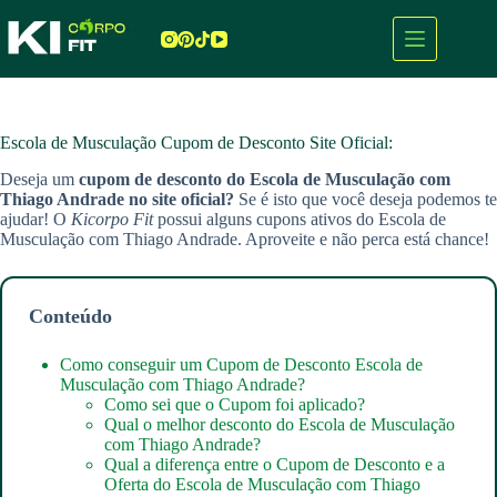
Pular
para
o
conteúdo
Escola de Musculação Cupom de Desconto Site Oficial:
Deseja um
cupom de desconto do Escola de Musculação com
Thiago Andrade
no site oficial?
Se é isto que você deseja podemos te
ajudar! O
Kicorpo Fit
possui alguns cupons ativos do Escola de
Musculação com Thiago Andrade. Aproveite e não perca está chance!
Conteúdo
Como conseguir um Cupom de Desconto Escola de
Musculação com Thiago Andrade?
Como sei que o Cupom foi aplicado?
Qual o melhor desconto do Escola de Musculação
com Thiago Andrade?
Qual a diferença entre o Cupom de Desconto e a
Oferta do Escola de Musculação com Thiago