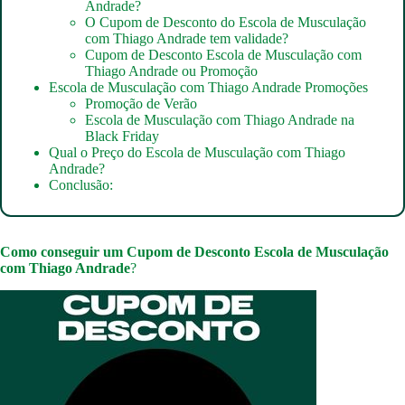
Andrade?
O Cupom de Desconto do Escola de Musculação
com Thiago Andrade tem validade?
Cupom de Desconto Escola de Musculação com
Thiago Andrade ou Promoção
Escola de Musculação com Thiago Andrade Promoções
Promoção de Verão
Escola de Musculação com Thiago Andrade na
Black Friday
Qual o Preço do Escola de Musculação com Thiago
Andrade?
Conclusão:
Como conseguir um
Cupom de Desconto Escola de Musculação
com Thiago Andrade
?