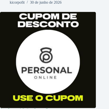
kicorpofit
30 de junho de 2026