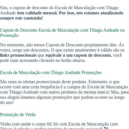
Sim, o cupom de desconto do Escola de Musculação com Thiago
Andrade
tem validade mensal. Por isso, nós estamos atualizando
sempre este conteúdo!
Cupom de Desconto Escola de Musculação com Thiago Andrade
ou
Promoção
No momento, não temos Cupom de Desconto propriamente dito. Ás
vezes, surge uns descontos. O que existe atualmentee é válido são os
links promocionais
que
equivale a um cupom de desconto
, você
pode estar acessando clicando no botão abaixo.
Escola de Musculação com Thiago Andrade Promoções
São raras as ofertas promocionais deste produto. Entretanto, o que
ocorre com uma certa frequência é a compra do Escola de Musculação
com Thiago Andrade com outros produtos da mesma marca! Mas, para
sua alegria listamos algumas promoções que podem ocorrer ao longo
do ano!
Promoção de Verão
Verão com saúde e corpo fit! Só com Escola de Musculação com