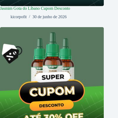
Jasmim Gota do Líbano Cupom Desconto
kicorpofit
30 de junho de 2026