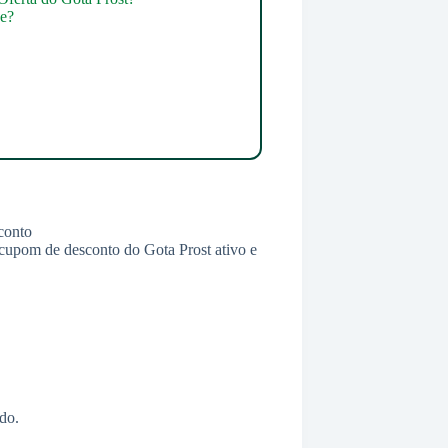
de?
m cupom de desconto do Gota Prost ativo e
do.