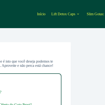
Início
Lift Detox Caps
Slim Gotas:
e é isto que você deseja podemos te
. Aproveite e não perca está chance!
?
Oferta do Gota Prost?