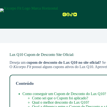
Pular
para
o
conteúdo
Lax Q10 Cupom de Desconto Site Oficial:
Deseja um
cupom de desconto do Lax Q10 no site oficial?
Se 
O
Kicorpo Fit
possui alguns cupons ativos do Lax Q10. Aproveit
Conteúdo
Como conseguir um Cupom de Desconto do Lax Q10?
Como sei que o Cupom foi aplicado?
Qual o melhor desconto do Lax Q10?
Qual a diferença entre o Cupom de Desconto e a