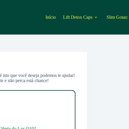
Início
Lift Detox Caps
Slim Gotas:
é isto que você deseja podemos te ajudar!
e e não perca está chance!
 Oferta do Lax Q10?