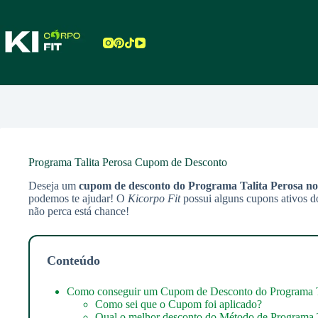
Pular
para
o
conteúdo
Programa Talita Perosa Cupom de Desconto
Deseja um
cupom de desconto do Programa Talita Perosa
no
podemos te ajudar! O
Kicorpo Fit
possui alguns cupons ativos d
não perca está chance!
Conteúdo
Como conseguir um Cupom de Desconto do Programa T
Como sei que o Cupom foi aplicado?
Qual o melhor desconto do Método de Programa T