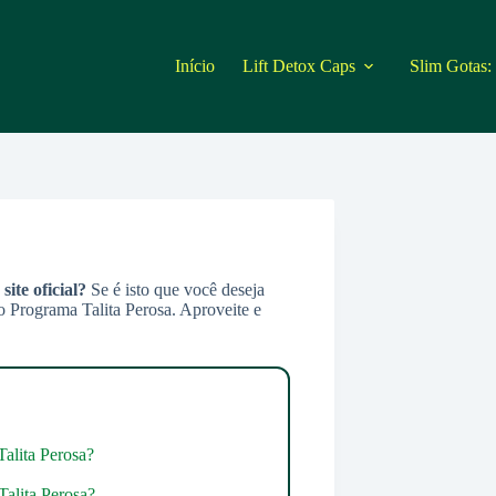
Início
Lift Detox Caps
Slim Gotas:
 site oficial?
Se é isto que você deseja
o Programa Talita Perosa. Aproveite e
alita Perosa?
alita Perosa?