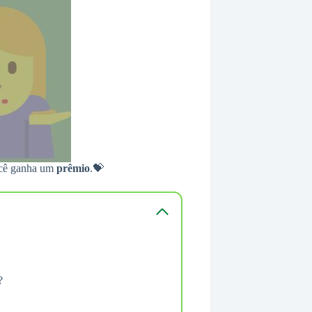
você ganha um
prêmio
.💝
?