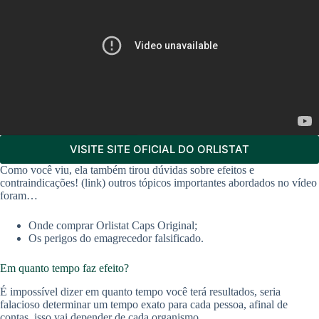
VISITE SITE OFICIAL DO ORLISTAT
Como você viu, ela também tirou dúvidas sobre efeitos e
contraindicações! (link) outros tópicos importantes abordados no vídeo
foram…
Onde comprar Orlistat Caps Original;
Os perigos do emagrecedor falsificado.
Em quanto tempo faz efeito?
É impossível dizer em quanto tempo você terá resultados, seria
falacioso determinar um tempo exato para cada pessoa, afinal de
contas, isso vai depender de cada organismo.