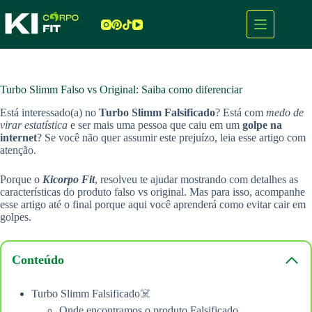
Pular
para
o
conteúdo
Turbo Slimm Falso vs Original: Saiba como diferenciar
Está interessado(a) no
Turbo Slimm
Falsificado
? Está com
medo de
virar estatística
e ser mais uma pessoa que caiu em um
golpe na
internet
? Se você não quer assumir este prejuízo, leia esse artigo com
atenção.
Porque o
Kicorpo Fit
, resolveu te ajudar mostrando com detalhes as
características do produto falso vs original. Mas para isso, acompanhe
esse artigo até o final porque aqui você aprenderá como evitar cair em
golpes.
Conteúdo
Turbo Slimm Falsificado☠️
Onde encontramos o produto Falsificado