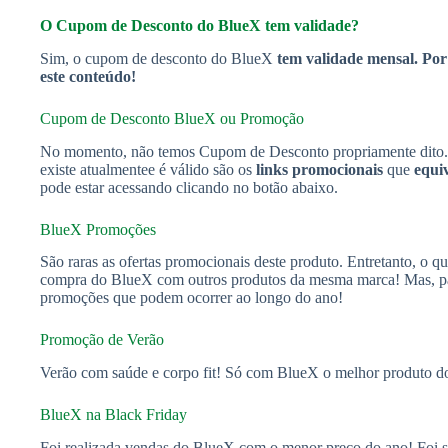
O Cupom de Desconto do BlueX tem validade?
Sim, o cupom de desconto do BlueX
tem validade mensal. Por
este conteúdo!
Cupom de Desconto BlueX ou Promoção
No momento, não temos Cupom de Desconto propriamente dito. 
existe atualmentee é válido são os
links promocionais
que
equi
pode estar acessando clicando no botão abaixo.
BlueX Promoções
São raras as ofertas promocionais deste produto. Entretanto, o q
compra do BlueX com outros produtos da mesma marca! Mas, par
promoções que podem ocorrer ao longo do ano!
Promoção de Verão
Verão com saúde e corpo fit! Só com BlueX o melhor produto d
BlueX na Black Friday
Foi realizada vendas do BlueX com o menor preço do ano! Foi su