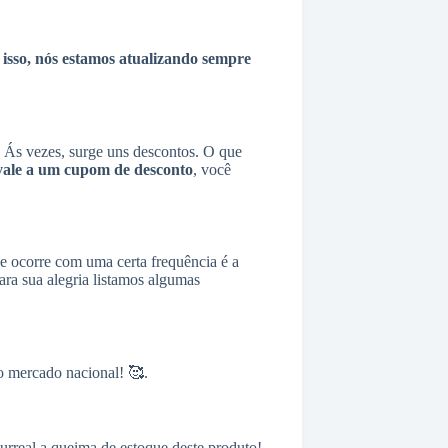
 isso, nós estamos atualizando sempre
Ás vezes, surge uns descontos. O que
vale a um cupom de desconto
, você
ue ocorre com uma certa frequência é a
a sua alegria listamos algumas
o mercado nacional! 🥰.
rreal a queima de estoque deste produto!