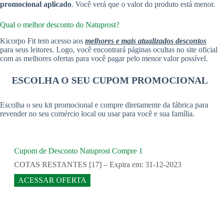
promocional aplicado
. Você verá que o valor do produto está menor.
Qual o melhor desconto do Natuprost?
Kicorpo Fit tem acesso aos
melhores e mais atualizados descontos
para seus leitores. Logo, você encontrará páginas ocultas no site oficial
com as melhores ofertas para você pagar pelo menor valor possível.
ESCOLHA O SEU CUPOM PROMOCIONAL
Escolha o seu kit promocional e compre diretamente da fábrica para
revender no seu comércio local ou usar para você e sua família.
Cupom de Desconto Natuprost Compre 1
COTAS RESTANTES [17] – Expira em: 31-12-2023
ACESSAR OFERTA