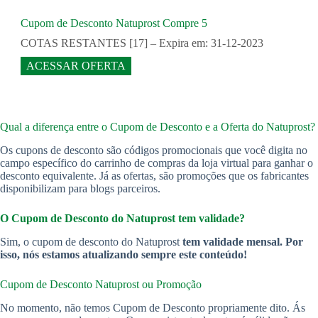
Cupom de Desconto Natuprost Compre 5
COTAS RESTANTES [17] – Expira em: 31-12-2023
ACESSAR OFERTA
Qual a diferença entre o Cupom de Desconto e a Oferta do Natuprost?
Os cupons de desconto são códigos promocionais que você digita no
campo específico do carrinho de compras da loja virtual para ganhar o
desconto equivalente. Já as ofertas, são promoções que os fabricantes
disponibilizam para blogs parceiros.
O Cupom de Desconto do Natuprost tem validade?
Sim, o cupom de desconto do Natuprost
tem validade mensal. Por
isso, nós estamos atualizando sempre este conteúdo!
Cupom de Desconto Natuprost ou Promoção
No momento, não temos Cupom de Desconto propriamente dito. Ás