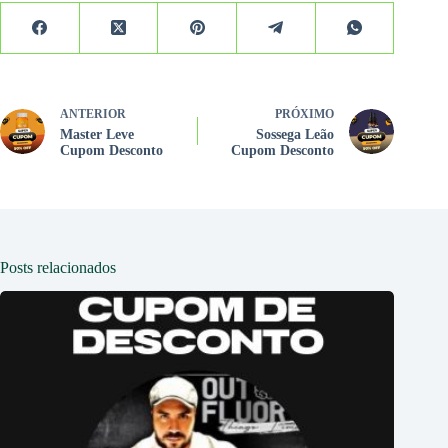
ANTERIOR
PRÓXIMO
Master Leve
Sossega Leão
Cupom Desconto
Cupom Desconto
Posts relacionados