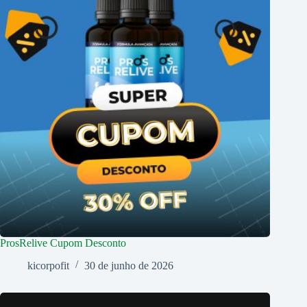
ProsRelive Cupom Desconto
kicorpofit
30 de junho de 2026