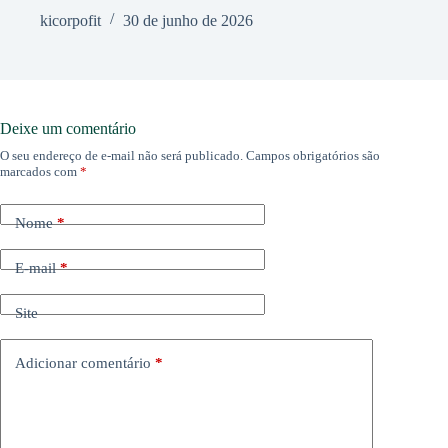
kicorpofit
30 de junho de 2026
Deixe um comentário
O seu endereço de e-mail não será publicado.
Campos obrigatórios são
marcados com
*
Nome
*
E-mail
*
Site
Adicionar comentário
*