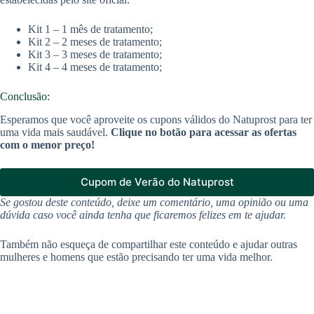
Kit 1 – 1 mês de tratamento;
Kit 2 – 2 meses de tratamento;
Kit 3 – 3 meses de tratamento;
Kit 4 – 4 meses de tratamento;
Conclusão:
Esperamos que você aproveite os cupons válidos do Natuprost para ter
uma vida mais saudável.
Clique no botão para acessar as ofertas
com o menor preço!
Cupom de Verão do Natuprost
Se gostou deste conteúdo, deixe um comentário, uma opinião ou uma
dúvida caso você ainda tenha que ficaremos felizes em te ajudar.
Também não esqueça de compartilhar este conteúdo e ajudar outras
mulheres e homens que estão precisando ter uma vida melhor.