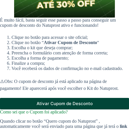
É muito fácil, basta seguir esse passo a passo para conseguir um
cupom de desconto do Natuprost ativo e funcionando!
Clique no botão para acessar o site oficial;
Clique no botão “
Ativar Cupom de Desconto
“
Escolha o kit que deseja comprar;
Preencha o formulário com atenção de forma correta;
Escolha a forma de pagamento;
Finalize a compra;
Você receberá os dados de confirmação no e-mail cadastrado.
⚠️Obs: O cupom de desconto já está aplicado na página de
pagamento! Ele aparecerá após você escolher o Kit do Natuprost.
Ativar Cupom de Desconto
Como sei que o Cupom foi aplicado?
Quando clicar no botão “Quero cupom do Natuprost” ,
automaticamente você será enviado para uma página que já terá o
link