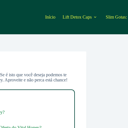
Início
Lift Detox Caps
Slim Gotas:
Se é isto que você deseja podemos te
y. Aproveite e não perca está chance!
ey?
Oferta do Vital Honey?