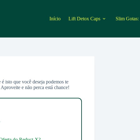
Início
Lift Detox Caps
Slim Gotas:
 é isto que você deseja podemos te
Aproveite e não perca está chance!
?
 Oferta do Reduct-X?