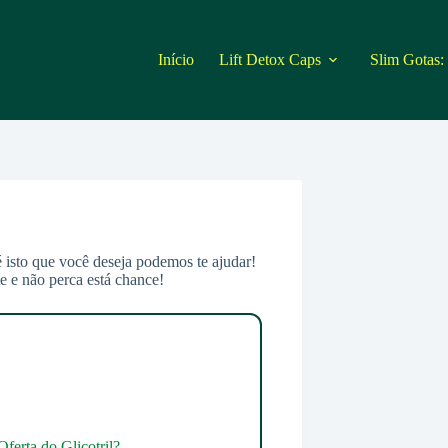
Início
Lift Detox Caps
Slim Gotas:
é isto que você deseja podemos te ajudar!
e e não perca está chance!
ferta do Glicotril?