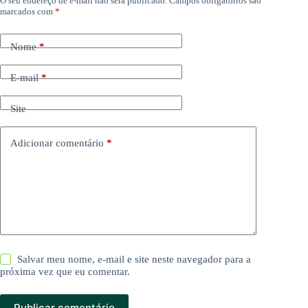
O seu endereço de e-mail não será publicado.
Campos obrigatórios são
marcados com
*
Nome
*
E-mail
*
Site
Adicionar comentário
*
Salvar meu nome, e-mail e site neste navegador para a
próxima vez que eu comentar.
Publicar comentário