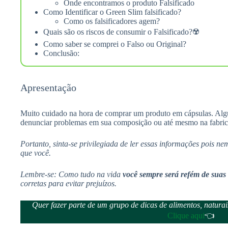
Onde encontramos o produto Falsificado
Como Identificar o Green Slim falsificado?
Como os falsificadores agem?
Quais são os riscos de consumir o Falsificado?☢️
Como saber se comprei o Falso ou Original?
Conclusão:
Apresentação
Muito cuidado na hora de comprar um produto em cápsulas. Al
denunciar problemas em sua composição ou até mesmo na fabric
Portanto, sinta-se privilegiada de ler essas informações pois n
que você.
Lembre-se: Como tudo na vida
você sempre será refém de suas
corretas para evitar prejuízos.
Quer fazer parte de um grupo de dicas de alimentos, natur
Clique aqui
👈