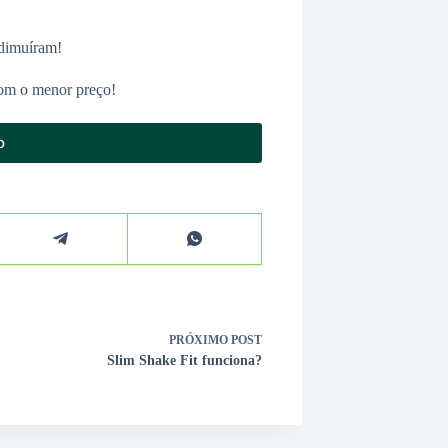
 dimuíram!
com o menor preço!
o
PRÓXIMO
POST
Slim Shake Fit funciona?