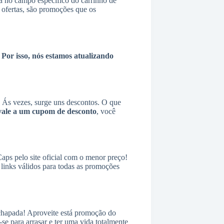
a no campo específico do carrinho de
s ofertas, são promoções que os
Por isso, nós estamos atualizando
Ás vezes, surge uns descontos. O que
vale a um cupom de desconto
, você
ps pelo site oficial com o menor preço!
links válidos para todas as promoções
 chapada! Aproveite está promoção do
se para arrasar e ter uma vida totalmente