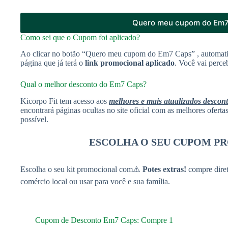
Quero meu cupom do Em7
Como sei que o Cupom foi aplicado?
Ao clicar no botão “Quero meu cupom do Em7 Caps” , automati
página que já terá o
link promocional aplicado
. Você vai perce
Qual o melhor desconto do Em7 Caps?
Kicorpo Fit tem acesso aos
melhores e mais atualizados descon
encontrará páginas ocultas no site oficial com as melhores ofert
possível.
ESCOLHA O SEU CUPOM P
Escolha o seu kit promocional com⚠️
Potes extras!
compre diret
comércio local ou usar para você e sua família.
Cupom de Desconto Em7 Caps: Compre 1