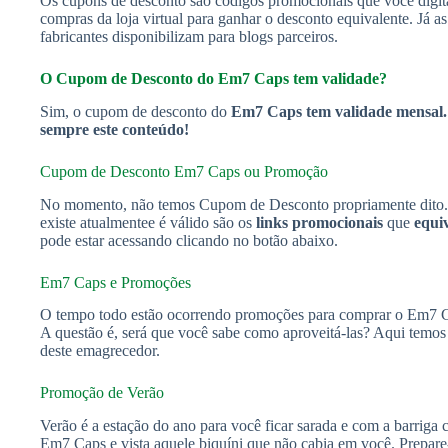
Os cupons de desconto são códigos promocionais que você digit
compras da loja virtual para ganhar o desconto equivalente. Já a
fabricantes disponibilizam para blogs parceiros.
O Cupom de Desconto do Em7 Caps
tem validade?
Sim, o cupom de desconto do
Em7 Caps tem validade mensal. 
sempre este conteúdo!
Cupom de Desconto Em7 Caps
ou Promoção
No momento, não temos Cupom de Desconto propriamente dito. 
existe atualmentee é válido são os
links promocionais
que
equi
pode estar acessando clicando no botão abaixo.
Em7 Caps e Promoções
O tempo todo estão ocorrendo promoções para comprar o Em7 Ca
A questão é, será que você sabe como aproveitá-las? Aqui temos 
deste emagrecedor.
Promoção de Verão
Verão é a estação do ano para você ficar sarada e com a barriga
Em7 Caps e vista aquele biquíni que não cabia em você. Prepare-