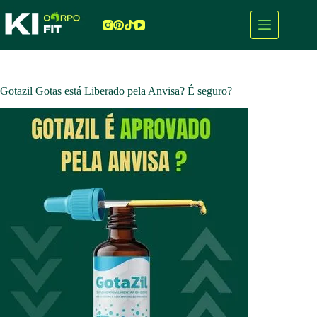
Pular
para
o
conteúdo
Gotazil Gotas está Liberado pela Anvisa? É seguro?