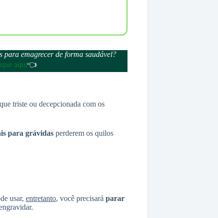
ais para emagrecer de forma saudável?
ique aqui
👈
ique triste ou decepcionada com os
is
para grávidas
perderem os quilos
ode usar,
entretanto
, você precisará
parar
engravidar.