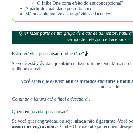
O Inibe One corta efeito do anticoncepcional?
A partir de qual idade posso tomar?
Métodos alternativos para grávidas e lactantes
Quer fazer parte de um grupo de dicas de alimentos, natur
Grupo de Telegram e Facebook
Cl
Estou grávida posso usar o Inibe One?🤰
Se você está grávida é
proibido
utilizar o Inibe One. Mas, não f
quilinhos a mais.
Você sabia que existem
outros métodos eficientes e natura
indesajados?
Continue a leitura até o final e descubra…
Quero engravidar posso usar?
Se você quer engravidar, ou seja,
ainda não é gestante
. Você p
assim que engravidar
. O Inibe One não atrapalha quem deseja 