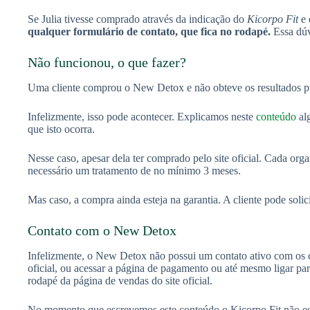
Se Julia tivesse comprado através da indicação do
Kicorpo Fit
e 
qualquer formulário de contato, que fica no rodapé.
Essa dúv
Não funcionou, o que fazer?
Uma cliente comprou o New Detox e não obteve os resultados p
Infelizmente, isso pode acontecer. Explicamos neste
conteúdo
alg
que isto ocorra.
Nesse caso, apesar dela ter comprado pelo site oficial. Cada org
necessário um tratamento de no mínimo 3 meses.
Mas caso, a compra ainda esteja na garantia. A cliente pode solic
Contato com o New Detox
Infelizmente, o New Detox não possui um contato ativo com os cl
oficial, ou acessar a página de pagamento ou até mesmo ligar par
rodapé da página de vendas do site oficial.
No momento que escrevemos este conteúdo o Kicorpo Fit não es