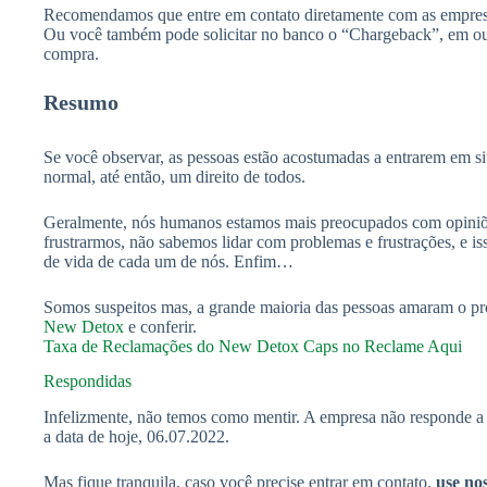
Recomendamos que entre em contato diretamente com as empresas
Ou você também pode solicitar no banco o “Chargeback”, em out
compra.
Resumo
Se você observar, as pessoas estão acostumadas a entrarem em sit
normal, até então, um direito de todos.
Geralmente, nós humanos estamos mais preocupados com opiniõ
frustrarmos, não sabemos lidar com problemas e frustrações, e i
de vida de cada um de nós. Enfim…
Somos suspeitos mas, a grande maioria das pessoas amaram o pr
New Detox
e conferir.
Taxa de Reclamações do New Detox Caps no Reclame Aqui
Respondidas
Infelizmente, não temos como mentir. A empresa não responde a 
a data de hoje, 06.07.2022.
Mas fique tranquila, caso você precise entrar em contato,
use no