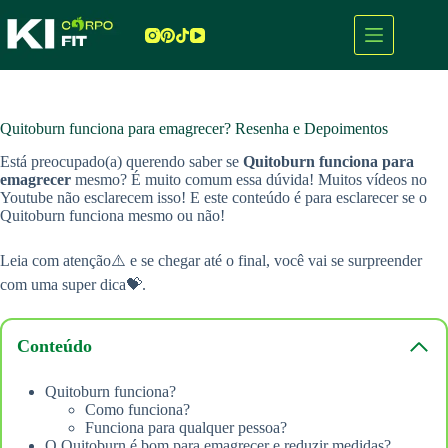
Pular
para
o
conteúdo
Quitoburn funciona para emagrecer? Resenha e Depoimentos
Está preocupado(a) querendo saber se
Quitoburn
funciona para
emagrecer
mesmo? É muito comum essa dúvida! Muitos vídeos no
Youtube não esclarecem isso! E este conteúdo é para esclarecer se o
Quitoburn funciona mesmo ou não!
Leia com atenção⚠️ e se chegar até o final, você vai se surpreender
com uma super dica💝.
Conteúdo
Quitoburn funciona?
Como funciona?
Funciona para qualquer pessoa?
O Quitoburn é bom para emagrecer e reduzir medidas?