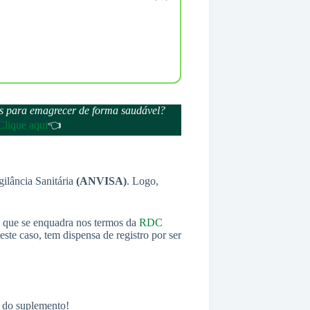
ais para emagrecer de forma saudável?
Clique aqui
👈
ilância Sanitária
(ANVISA)
. Logo,
que se enquadra nos termos da
RDC
ste caso, tem dispensa de registro por ser
ão do suplemento!