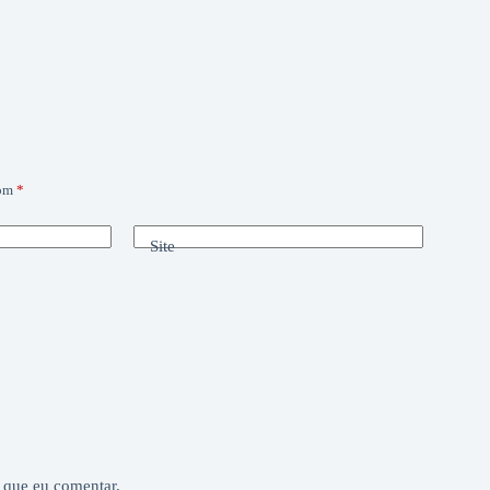
com
*
Site
 que eu comentar.