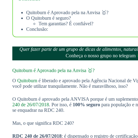
Quitoburn é Aprovado pela na Anvisa 🥇?
O Quitoburn é seguro?
Tem garantias? É confiável?
Conclusão:
Quer fazer parte de um grupo de dicas de alimentos, natur
Conheça o nosso grupo no telegram
Quitoburn é Aprovado pela na Anvisa 🥇?
O
Quitoburn
é liberado e aprovado pela Agência Nacional de Vig
você pode utilizar tranquilamente. Não é maravilhoso, isso?
O Quitoburn é aprovado pela ANVISA porque é um suplemento 
240 de 26/07/2018
. Por isso, é
100% seguro
para população e ne
se enquadrar na RDC 240.
Mas, o que significa RDC 240?
RDC 240 de 26/07/2018
: é dispensado o registro de certificaç