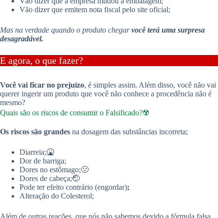
Vão dizer que a empresa mudou a embalagem;
Vão dizer que emitem nota fiscal pelo site oficial;
Mas na verdade quando o produto chegar
você terá uma surpresa
desagradável.
E agora, o que fazer?
Você vai ficar no prejuízo
, é simples assim. Além disso, você não vai
querer ingerir um produto que você não conhece a procedência não é
mesmo?
Quais são os riscos de consumir o Falsificado?☢️
Os riscos são grandes
na dosagem das substâncias incorreta;
Diarreia;🤮
Dor de barriga;
Dores no estômago;🤢
Dores de cabeça;🤕
Pode ter efeito contrário (engordar)
;
Alteração do Colesterol;
Além de outras reações, que nós não sabemos devido a fórmula falsa.