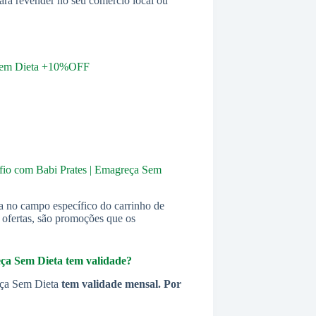
ara revender no seu comércio local ou
 Sem Dieta +10%OFF
afio com Babi Prates | Emagreça Sem
a no campo específico do carrinho de
s ofertas, são promoções que os
ça Sem Dieta
tem validade?
eça Sem Dieta
tem validade mensal. Por