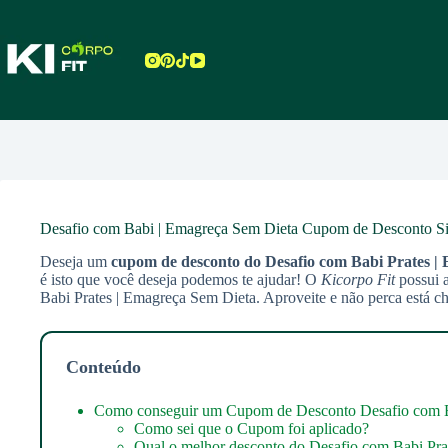
Pular
para
o
conteúdo
Desafio com Babi | Emagreça Sem Dieta Cupom de Desconto Sit
Deseja um
cupom de desconto do Desafio com Babi Prates |
é isto que você deseja podemos te ajudar! O
Kicorpo Fit
possui 
Babi Prates | Emagreça Sem Dieta. Aproveite e não perca está c
Conteúdo
Como conseguir um Cupom de Desconto Desafio com Ba
Como sei que o Cupom foi aplicado?
Qual o melhor desconto do Desafio com Babi Pra