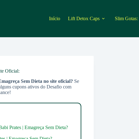
Início
Lift Detox Caps
Slim Gotas:
e Oficial:
 Emagreça Sem Dieta
no site oficial?
Se
alguns cupons ativos do Desafio com
hance!
bi Prates | Emagreça Sem Dieta?
tes | Emagreça Sem Dieta?